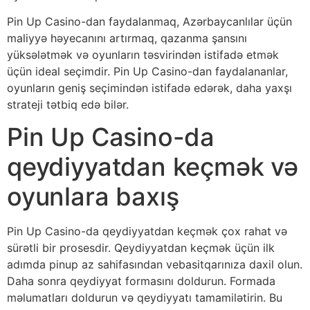
Pin Up Casino-dan faydalanmaq, Azərbaycanlılar üçün
maliyyə həyecanını artırmaq, qazanma şansını
yüksələtmək və oyunların təsvirindən istifadə etmək
üçün ideal seçimdir. Pin Up Casino-dan faydalananlar,
oyunların geniş seçimindən istifadə edərək, daha yaxşı
strateji tətbiq edə bilər.
Pin Up Casino-da
qeydiyyatdan keçmək və
oyunlara baxış
Pin Up Casino-da qeydiyyatdan keçmək çox rahat və
sürətli bir prosesdir. Qeydiyyatdan keçmək üçün ilk
adımda pinup az sahifasından vebasitqarınıza daxil olun.
Daha sonra qeydiyyat formasını doldurun. Formada
məlumatları doldurun və qeydiyyatı tamamilətirin. Bu