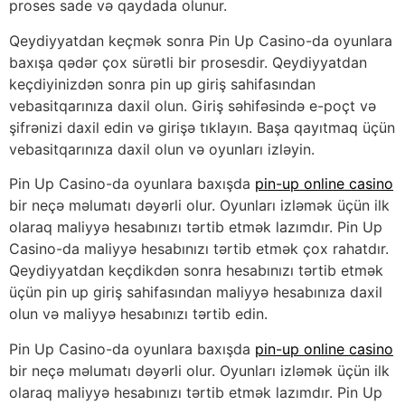
proses sade və qaydada olunur.
Qeydiyyatdan keçmək sonra Pin Up Casino-da oyunlara
baxışa qədər çox sürətli bir prosesdir. Qeydiyyatdan
keçdiyinizdən sonra pin up giriş sahifasından
vebasitqarınıza daxil olun. Giriş səhifəsində e-poçt və
şifrənizi daxil edin və girişə tıklayın. Başa qayıtmaq üçün
vebasitqarınıza daxil olun və oyunları izləyin.
Pin Up Casino-da oyunlara baxışda
pin-up online casino
bir neçə məlumatı dəyərli olur. Oyunları izləmək üçün ilk
olaraq maliyyə hesabınızı tərtib etmək lazımdır. Pin Up
Casino-da maliyyə hesabınızı tərtib etmək çox rahatdır.
Qeydiyyatdan keçdikdən sonra hesabınızı tərtib etmək
üçün pin up giriş sahifasından maliyyə hesabınıza daxil
olun və maliyyə hesabınızı tərtib edin.
Pin Up Casino-da oyunlara baxışda
pin-up online casino
bir neçə məlumatı dəyərli olur. Oyunları izləmək üçün ilk
olaraq maliyyə hesabınızı tərtib etmək lazımdır. Pin Up