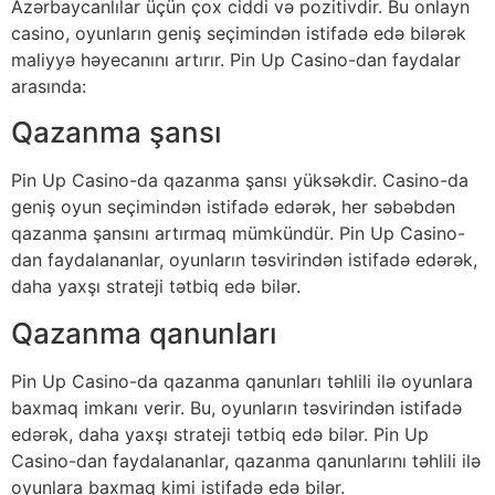
Azərbaycanlılar üçün çox ciddi və pozitivdir. Bu onlayn
casino, oyunların geniş seçimindən istifadə edə bilərək
maliyyə həyecanını artırır. Pin Up Casino-dan faydalar
arasında:
Qazanma şansı
Pin Up Casino-da qazanma şansı yüksəkdir. Casino-da
geniş oyun seçimindən istifadə edərək, her səbəbdən
qazanma şansını artırmaq mümkündür. Pin Up Casino-
dan faydalananlar, oyunların təsvirindən istifadə edərək,
daha yaxşı strateji tətbiq edə bilər.
Qazanma qanunları
Pin Up Casino-da qazanma qanunları təhlili ilə oyunlara
baxmaq imkanı verir. Bu, oyunların təsvirindən istifadə
edərək, daha yaxşı strateji tətbiq edə bilər. Pin Up
Casino-dan faydalananlar, qazanma qanunlarını təhlili ilə
oyunlara baxmaq kimi istifadə edə bilər.