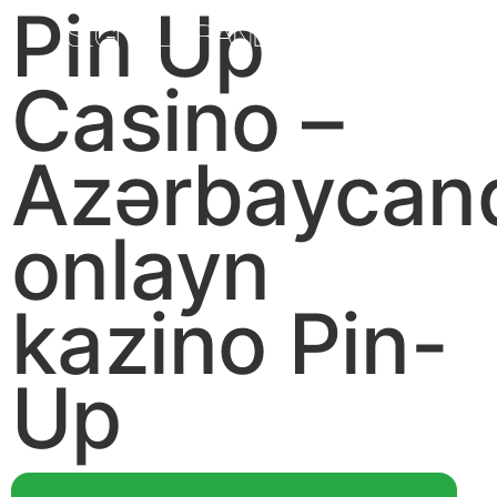
Pin Up
Casino –
Azərbaycan
onlayn
kazino Pin-
Up