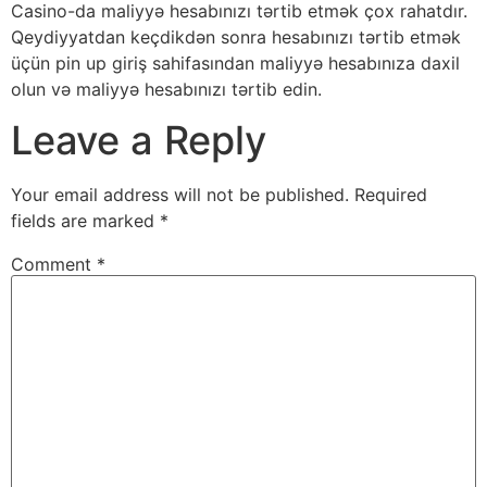
Casino-da maliyyə hesabınızı tərtib etmək çox rahatdır.
Qeydiyyatdan keçdikdən sonra hesabınızı tərtib etmək
üçün pin up giriş sahifasından maliyyə hesabınıza daxil
olun və maliyyə hesabınızı tərtib edin.
Leave a Reply
Your email address will not be published.
Required
fields are marked
*
Comment
*