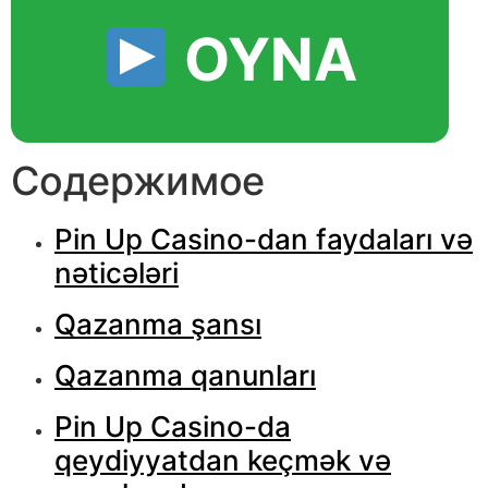
OYNA
Содержимое
Pin Up Casino-dan faydaları və
nəticələri
Qazanma şansı
Qazanma qanunları
Pin Up Casino-da
qeydiyyatdan keçmək və