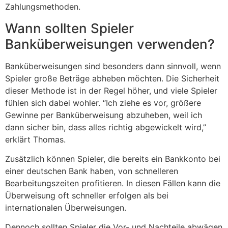
Zahlungsmethoden.
Wann sollten Spieler
Banküberweisungen verwenden?
Banküberweisungen sind besonders dann sinnvoll, wenn
Spieler große Beträge abheben möchten. Die Sicherheit
dieser Methode ist in der Regel höher, und viele Spieler
fühlen sich dabei wohler. “Ich ziehe es vor, größere
Gewinne per Banküberweisung abzuheben, weil ich
dann sicher bin, dass alles richtig abgewickelt wird,”
erklärt Thomas.
Zusätzlich können Spieler, die bereits ein Bankkonto bei
einer deutschen Bank haben, von schnelleren
Bearbeitungszeiten profitieren. In diesen Fällen kann die
Überweisung oft schneller erfolgen als bei
internationalen Überweisungen.
Dennoch sollten Spieler die Vor- und Nachteile abwägen