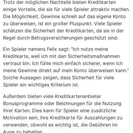
Trotz der möglichen Nachteile bieten Kreditkarten
einige Vorteile, die sie für viele Spieler attraktiv machen.
Die Möglichkeit, Gewinne schnell auf das eigene Konto
zu überweisen, ist ein großer Pluspunkt. Viele Spieler
schätzen die Sicherheit der Kreditkarten, da sie in der
Regel durch Betrugsversicherungen geschützt sind.
Ein Spieler namens Felix sagt: “Ich nutze meine
Kreditkarte, weil ich mit den Sicherheitsmaßnahmen
vertraut bin. Ich fühle mich einfach sicherer, wenn ich
meine Gewinne direkt auf mein Konto überweisen kann.”
Solche Aussagen zeigen, dass Sicherheit für viele
Spieler ein wichtiges Kriterium ist.
Außerdem bieten viele Kreditkartenanbieter
Bonusprogramme oder Belohnungen für die Nutzung
ihrer Karten. Dies kann für Spieler eine zusätzliche
Motivation sein, ihre Kreditkarte für Auszahlungen zu
verwenden, obwohl es wichtig ist, die Gebühren im
Auge zu behalten.