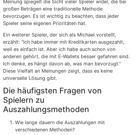
Meinung spiegelt die Sicht vieler Spieler wider, die bei
großen Beträgen eine traditionelle Methode
bevorzugen. Es ist wichtig zu beachten, dass jeder
Spieler seine eigenen Prioritäten hat.
Ein weiterer Spieler, der sich als Michael vorstellt,
erzählt: “Ich habe immer mit Kreditkarten ausgezahlt,
weil es einfach ist. Aber ich habe auch schon von
anderen gehört, die mit E-Wallets besser gefahren sind.
Ich denke, es hängt davon ab, was man bevorzugt.”
Diese Vielfalt an Meinungen zeigt, dass es keine
universelle Lösung gibt.
Die häufigsten Fragen von
Spielern zu
Auszahlungsmethoden
Wie lange dauern die Auszahlungen mit
verschiedenen Methoden?