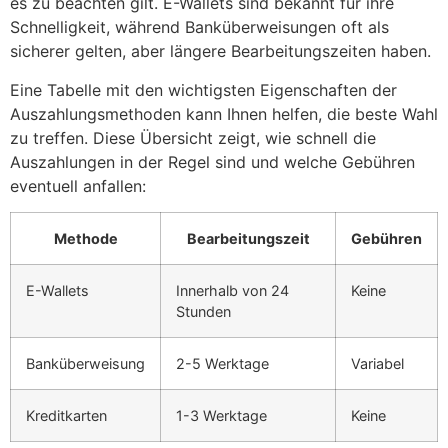
es zu beachten gilt. E-Wallets sind bekannt für ihre
Schnelligkeit, während Banküberweisungen oft als
sicherer gelten, aber längere Bearbeitungszeiten haben.
Eine Tabelle mit den wichtigsten Eigenschaften der
Auszahlungsmethoden kann Ihnen helfen, die beste Wahl
zu treffen. Diese Übersicht zeigt, wie schnell die
Auszahlungen in der Regel sind und welche Gebühren
eventuell anfallen:
Methode
Bearbeitungszeit
Gebühren
E-Wallets
Innerhalb von 24
Keine
Stunden
Banküberweisung
2-5 Werktage
Variabel
Kreditkarten
1-3 Werktage
Keine