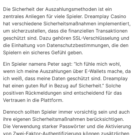
Die Sicherheit der Auszahlungsmethoden ist ein
zentrales Anliegen für viele Spieler. Dreamplay Casino
hat verschiedene Sicherheitsmaßnahmen implementiert,
um sicherzustellen, dass die finanziellen Transaktionen
geschützt sind. Dazu gehören SSL-Verschlüsselung und
die Einhaltung von Datenschutzbestimmungen, die den
Spielern ein sicheres Gefühl geben.
Ein Spieler namens Peter sagt: “Ich fühle mich wohl,
wenn ich meine Auszahlungen über E-Wallets mache, da
ich weiß, dass meine Daten geschützt sind. Dreamplay
hat einen guten Ruf in Bezug auf Sicherheit.” Solche
positiven Rückmeldungen sind entscheidend für das
Vertrauen in die Plattform.
Dennoch sollten Spieler immer vorsichtig sein und auch
ihre eigenen Sicherheitsmaßnahmen berücksichtigen.
Die Verwendung starker Passwörter und die Aktivierung
von Zwei-Faktor-Authentifizierung können zusätzlichen