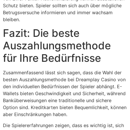
Schutz bieten. Spieler sollten sich auch über mögliche
Betrugsversuche informieren und immer wachsam
bleiben.
Fazit: Die beste
Auszahlungsmethode
für Ihre Bedürfnisse
Zusammenfassend lässt sich sagen, dass die Wahl der
besten Auszahlungsmethode bei Dreamplay Casino von
den individuellen Bedürfnissen der Spieler abhängt. E-
Wallets bieten Geschwindigkeit und Sicherheit, während
Banküberweisungen eine traditionelle und sichere
Option sind. Kreditkarten bieten Bequemlichkeit, können
aber Einschränkungen haben.
Die Spielererfahrungen zeigen, dass es wichtig ist, sich