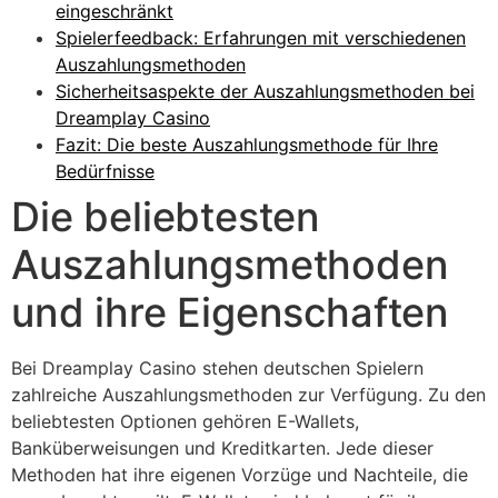
eingeschränkt
Spielerfeedback: Erfahrungen mit verschiedenen
Auszahlungsmethoden
Sicherheitsaspekte der Auszahlungsmethoden bei
Dreamplay Casino
Fazit: Die beste Auszahlungsmethode für Ihre
Bedürfnisse
Die beliebtesten
Auszahlungsmethoden
und ihre Eigenschaften
Bei Dreamplay Casino stehen deutschen Spielern
zahlreiche Auszahlungsmethoden zur Verfügung. Zu den
beliebtesten Optionen gehören E-Wallets,
Banküberweisungen und Kreditkarten. Jede dieser
Methoden hat ihre eigenen Vorzüge und Nachteile, die