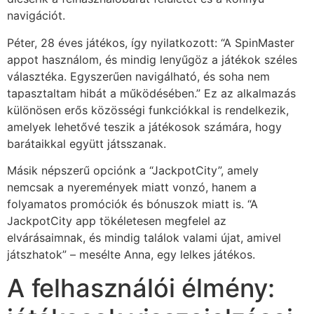
navigációt.
Péter, 28 éves játékos, így nyilatkozott: “A SpinMaster
appot használom, és mindig lenyűgöz a játékok széles
választéka. Egyszerűen navigálható, és soha nem
tapasztaltam hibát a működésében.” Ez az alkalmazás
különösen erős közösségi funkciókkal is rendelkezik,
amelyek lehetővé teszik a játékosok számára, hogy
barátaikkal együtt játsszanak.
Másik népszerű opciónk a “JackpotCity”, amely
nemcsak a nyeremények miatt vonzó, hanem a
folyamatos promóciók és bónuszok miatt is. “A
JackpotCity app tökéletesen megfelel az
elvárásaimnak, és mindig találok valami újat, amivel
játszhatok” – mesélte Anna, egy lelkes játékos.
A felhasználói élmény: