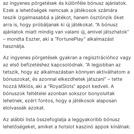
az ingyenes pörgetések és különféle bónusz ajánlatok.
Ezek a lehetőségek nemcsak a játékosok számára
teszik izgalmasabbá a játékot, hanem ösztönzik őket
arra is, hogy próbáljanak ki új játékokat. “A bónusz
ajánlatok miatt mindig van valami új, amivel játszhatok”
– mondta Eszter, aki a “FortunePlay” alkalmazást
használja.
Az ingyenes pörgetések gyakran a regisztrációhoz vagy
az első befizetéshez kapcsolódnak. “A legjobban az
tetszik, hogy az alkalmazásban könnyen aktiválhatom a
bónuszokat, és azonnal elkezdhetek játszani” – tette
hozzá Miklós, aki a “RoyalSlots” appot kedveli. A
bónuszok feltételei azonban sokszor bonyolultak
lehetnek, ezért fontos, hogy a játékosok alaposan
elolvassák azokat.
Az alábbi lista összefoglalja a leggyakoribb bónusz
lehetőségeket, amiket a hotslot kaszinó appok kínálnak: