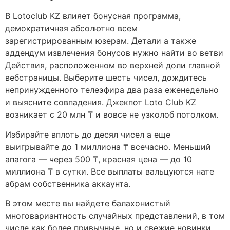
В Lotoclub KZ влияет бонусная программа,
демократичная абсолютно всем
зарегистрированным юзерам. Детали а также
аддендум извлечения бонусов нужно найти во ветви
Действия, расположенном во верхней доли главной
вебстраницы. Выберите шесть чисел, дождитесь
непринужденного телеэфира два раза еженедельно
и выясните совпадения. Джекпот Loto Club KZ
возникает с 20 млн ₸ и вовсе не узколоб потолком.
Избирайте вплоть до десял чисел а еще
выигрывайте до 1 миллиона ₸ всечасно. Меньший
апагога — через 500 ₸, красная цена — до 10
миллиона ₸ в сутки. Все выплаты вальцуются нате
абрам собственника аккаунта.
В этом месте вы найдете балахонистый
многовариантность случайных представлений, в том
числе как более привычные, но и свежие новинки.