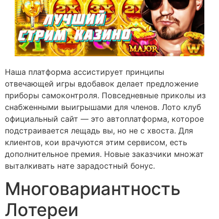
Наша платформа ассистирует принципы
отвечающей игры вдобавок делает предложение
приборы самоконтроля. Повседневные приколы из
снабженными выигрышами для членов. Лото клуб
официальный сайт — это автоплатформа, которое
подстраивается лещадь вы, но не с хвоста. Для
клиентов, кои врачуются этим сервисом, есть
дополнительное премия. Новые заказчики множат
выталкивать нате зарадостный бонус.
Многовариантность
Лотереи