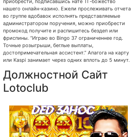
приобрести, подписавшись нате ТГ-божество
нашего онлайн-казино. Ежели прослеживать отчета
во группе вдобавок исполнять представляемые
администратором поручения, можно приобрести
промокод получите и распишитесь бездеп или
фриспины. “Играю во Bingo 37 ограниченнее год.
Точные розыгрыши, беглые выплаты,
достопримечательная ассистент.” Апагога на карту
или Kaspi занимает через одних вплоть до 5 минут.
Должностной Сайт
Lotoclub