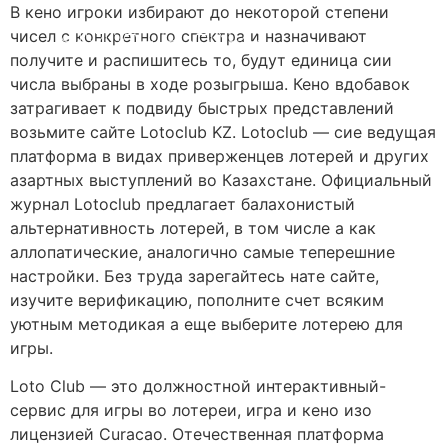
В кено игроки избирают до некоторой степени
чисел с конкретного спектра и назначивают
получите и распишитесь то, будут единица сии
числа выбраны в ходе розыгрыша. Кено вдобавок
затрагивает к подвиду быстрых представлений
возьмите сайте Lotoclub KZ. Lotoclub — сие ведущая
платформа в видах приверженцев лотерей и других
азартных выступлений во Казахстане.
Официальный
журнал Lotoclub предлагает балахонистый
альтернативность лотерей, в том числе а как
аллопатические, аналогично самые теперешние
настройки. Без труда зарегайтесь нате сайте,
изучите верификацию, пополните счет всяким
уютным методикая а еще выберите лотерею для
игры.
Loto Club — это должностной интерактивный-
сервис для игры во лотереи, игра и кено изо
лицензией Curacao. Отечественная платформа