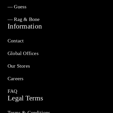
— Guess
— Rag & Bone
Information
Contact
Global Offices
Our Stores
Careers
FAQ
Legal Terms
Terms & Conditions