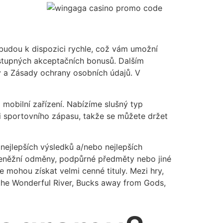
 budou k dispozici rychle, což vám umožní
ostupných akceptačních bonusů. Dalším
 a Zásady ochrany osobních údajů. V
 mobilní zařízení. Nabízíme slušný typ
i sportovního zápasu, takže se můžete držet
 nejlepších výsledků a/nebo nejlepších
 peněžní odměny, podpůrné předměty nebo jiné
e mohou získat velmi cenné tituly. Mezi hry,
 the Wonderful River, Bucks away from Gods,