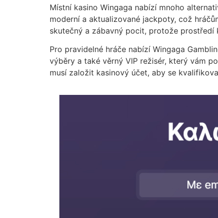
Místní kasino Wingaga nabízí mnoho alternati
moderní a aktualizované jackpoty, což hráčům
skutečný a zábavný pocit, protože prostředí 
Pro pravidelné hráče nabízí Wingaga Gambling 
výběry a také věrný VIP režisér, který vám p
musí založit kasinový účet, aby se kvalifikoval