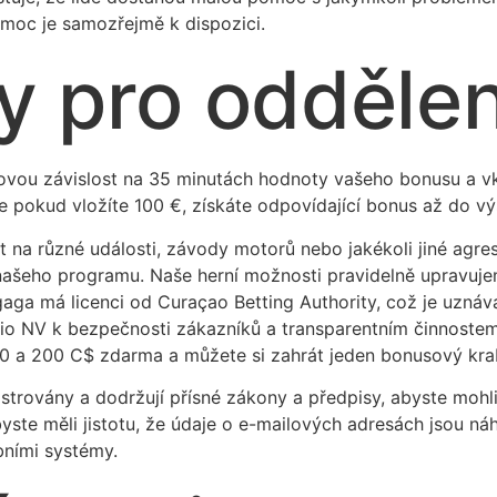
pomoc je samozřejmě k dispozici.
y pro oddělen
vou závislost na 35 minutách hodnoty vašeho bonusu a vkla
e pokud vložíte 100 €, získáte odpovídající bonus až do vý
 na různé události, závody motorů nebo jakékoli jiné agres
u našeho programu. Naše herní možnosti pravidelně upravuj
ngaga má licenci od Curaçao Betting Authority, což je uznáv
io NV k bezpečnosti zákazníků a transparentním činnost
00 a 200 C$ zdarma a můžete si zahrát jeden bonusový kra
trovány a dodržují přísné zákony a předpisy, abyste mohli
yste měli jistotu, že údaje o e-mailových adresách jsou náh
bními systémy.