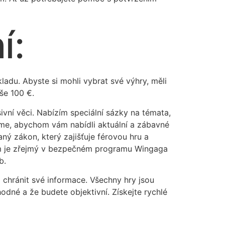
í:
du. Abyste si mohli vybrat své výhry, měli
še 100 €.
ivní věci. Nabízím speciální sázky na témata,
eme, abychom vám nabídli aktuální a zábavné
aný zákon, který zajišťuje férovou hru a
em je zřejmý v bezpečném programu Wingaga
b.
 chránit své informace. Všechny hry jsou
odné a že budete objektivní. Získejte rychlé