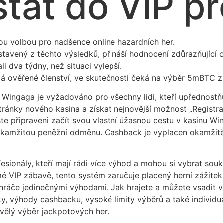
stat do VIP 
ou volbou pro nadšence online hazardních her.
tavený z těchto výsledků, přináší hodnocení zdůrazňující o
i dva týdny, než situaci vylepší.
má ověřené členství, ve skutečnosti čeká na výběr 5mBTC 
 Wingaga je vyžadováno pro všechny lidi, kteří upřednostň
tránky nového kasina a získat nejnovější možnost „Registr
ste připraveni začít svou vlastní úžasnou cestu v kasinu W
í okamžitou peněžní odměnu. Cashback je vyplacen okamžitě
esionály, kteří mají rádi více výhod a mohou si vybrat soukr
é VIP zábavě, tento systém zaručuje placený herní zážitek
ráče jedinečnými výhodami. Jak hrajete a můžete vsadit víc
výhody cashbacku, vysoké limity výběrů a také individuální
kvělý výběr jackpotových her.