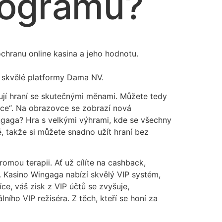
programu?
chranu online kasina a jeho hodnotu.
z skvělé platformy Dama NV.
ují hraní se skutečnými měnami. Můžete tedy
ace“. Na obrazovce se zobrazí nová
ingaga? Hra s velkými výhrami, kde se všechny
, takže si můžete snadno užít hraní bez
omou terapii. Ať už cílíte na cashback,
. Kasino Wingaga nabízí skvělý VIP systém,
e, váš zisk z VIP účtů se zvyšuje,
ho VIP režiséra. Z těch, kteří se honí za