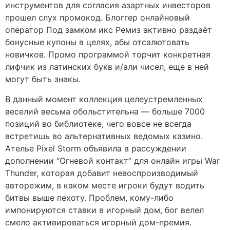
инструментов для согласия азартных инвесторов
прошел слух промокод. Блоггер онлайновый
оператор Под замком икс Ремиз активно раздаёт
бонусные купоны в целях, абы отсалютовать
новичков. Промо программой торчит конкретная
лифчик из латинских букв и/али чисел, еще в ней
могут быть знакы.
В данный момент коллекция целеустремленных
веселий весьма обольстительна — больше 7000
позиций во библиотеке, чего вовсе не всегда
встретишь во альтернативных ведомых казино.
Ателье Pixel Storm объявила в рассуждении
дополнении “Огневой контакт” для онлайн игры War
Thunder, которая добавит невоспроизводимый
авторежим, в каком месте игроки будут водить
битвы выше пехоту. Проблем, кому-либо
импонируются ставки в игорный дом, бог велел
смело активироваться игорный дом-премия.