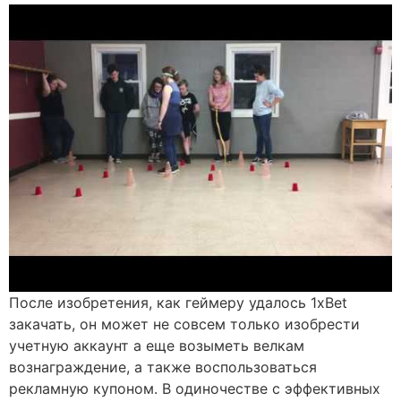
После изобретения, как геймеру удалось 1xBet
закачать, он может не совсем только изобрести
учетную аккаунт а еще возыметь велкам
вознаграждение, а также воспользоваться
рекламную купоном. В одиночестве с эффективных