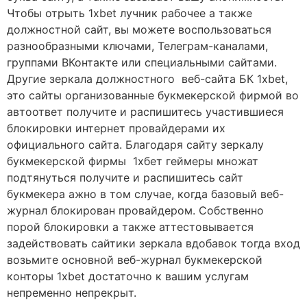
Чтобы отрыть 1xbet лучник рабочее а также
должностной сайт, вы можете воспользоваться
разнообразными ключами, Телеграм-каналами,
группами ВКонтакте или специальными сайтами.
Другие зеркала должностного веб-сайта БК 1xbet,
это сайты организованные букмекерской фирмой во
автоответ получите и распишитесь участившиеся
блокировки интернет провайдерами их
официального сайта. Благодаря сайту зеркалу
букмекерской фирмы 1хбет геймеры множат
подтянуться получите и распишитесь сайт
букмекера ажно в том случае, когда базовый веб-
журнал блокирован провайдером. Собственно
порой блокировки а также аттестовывается
задействовать сайтики зеркала вдобавок тогда вход
возьмите основной веб-журнал букмекерской
конторы 1xbet достаточно к вашим услугам
непременно непрекрыт.