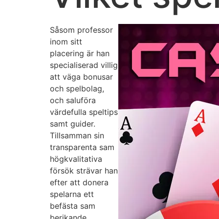
Såsom professor
inom sitt
placering är han
specialiserad villig
att väga bonusar
och spelbolag,
och saluföra
värdefulla speltips
samt guider.
Tillsamman sin
transparenta sam
högkvalitativa
försök strävar han
efter att donera
spelarna ett
befästa sam
berikande