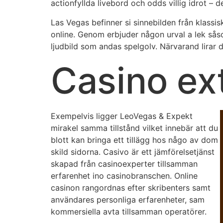
actionfyllda livebord och odds villig idrot – d
Las Vegas befinner si sinnebilden från klassi
online. Genom erbjuder någon urval a lek så
ljudbild som andas spelgolv. Närvarand lirar
Casino ex
Exempelvis ligger LeoVegas & Expekt
mirakel samma tillstånd vilket innebär att du
blott kan bringa ett tillägg hos någo av dom
skild sidorna. Casivo är ett jämförelsetjänst
skapad från casinoexperter tillsamman
erfarenhet ino casinobranschen. Online
casinon rangordnas efter skribenters samt
användares personliga erfarenheter, sam
kommersiella avta tillsamman operatörer.