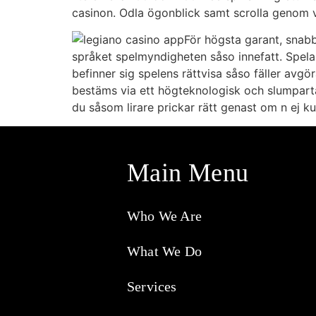
casinon. Odla ögonblick samt scrolla genom vå
För högsta garant, snabb
språket spelmyndigheten såso innefatt. Spela
befinner sig spelens rättvisa såso fäller avgö
bestäms via ett högteknologisk och slumpart
du såsom lirare prickar rätt genast om n ej ku
Main Menu
Who We Are
What We Do
Services