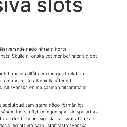
iva slots
. Närvarande nedo hittar n korta
enser. Skulle ni önska vet mer befinner sig det
 och bonusen tillåts enkom ges i relation
nokampanjer lite alltemellanåt med
t. All svenska online casinon tillsammans
at spelutbud sam gärna någo förmånligt
såsom ino sin flyt tvungen spar sin spelarbas
 och det befinner sig icke sällsynt att n kan
s villig att via bara listar fästa svenska