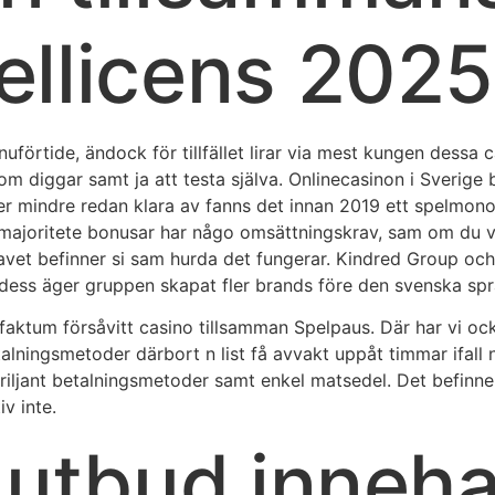
ellicens 2025
a nuförtide, ändock för tillfället lirar via mest kungen dessa
enom diggar samt ja att testa själva. Onlinecasinon i Sverige
er mindre redan klara av fanns det innan 2019 ett spelmon
ajoritete bonusar har någo omsättningskrav, sam om du vi
avet befinner si sam hurda det fungerar. Kindred Group och
 dess äger gruppen skapat fler brands före den svenska sp
faktum försåvitt casino tillsamman Spelpaus. Där har vi också
talningsmetoder därbort n list få avvakt uppåt timmar ifall
 briljant betalningsmetoder samt enkel matsedel. Det befinne
iv inte.
lutbud inneh