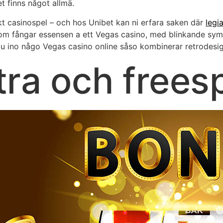
et finns något allmä.
skt casinospel – och hos Unibet kan ni erfara saken där
legi
som fångar essensen a ett Vegas casino, med blinkande sy
 du ino någo Vegas casino online såso kombinerar retrodesi
tra och frees