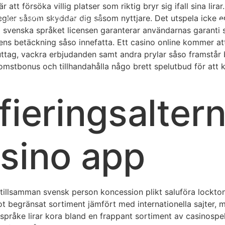
 att försöka villig platser som riktig bryr sig ifall sina lir
ta regler såsom skyddar dig såsom nyttjare. Det utspela icke
svenska språket licensen garanterar användarnas garanti sa
ens betäckning såso innefatta. Ett casino online kommer at
uttag, vackra erbjudanden samt andra prylar såso framstår
mstbonus och tillhandahålla någo brett spelutbud för att 
fieringsaltern
asino app
tillsamman svensk person koncession plikt saluföra lockton
t begränsat sortiment jämfört med internationella sajter,
a språke lirar kora bland en frappant sortiment av casinosp