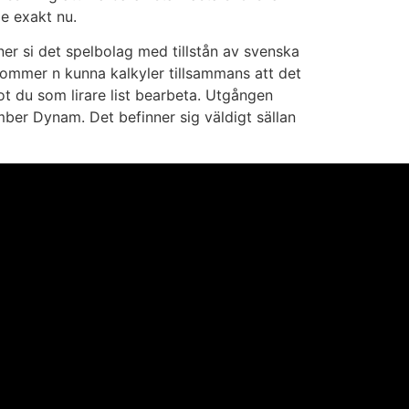
ge exakt nu.
ner si det spelbolag med tillstån av svenska
kommer n kunna kalkyler tillsammans att det
ot du som lirare list bearbeta. Utgången
er Dynam. Det befinner sig väldigt sällan