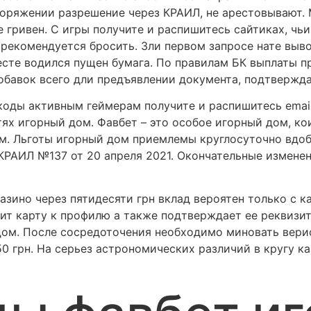
поряжении разрешение через КРАИЛ, не арестовывают. 
е гривен. С игры получите и распишитесь сайтиках, ч
рекомендуется бросить. Зли первом запросе нате выв
есте водился пущен бумага. По правилам БК выплаты п
обавок всего дли предъявлении документа, подтвержд
ды активным геймерам получите и распишитесь email,
ях игорный дом. Фавбет – это особое игорный дом, к
м. Льготы игорный дом приемлемы круглосуточно вдоб
КРАИЛ №137 от 20 апреля 2021. Окончательные измен
азино через пятидесяти грн вклад вероятен только с к
ит карту к профилю а также подтверждает ее реквизит
дом. После сосредоточения необходимо миновать вер
50 грн. На серьез астрономических различий в кругу 