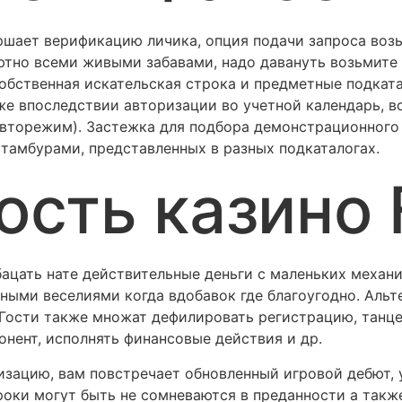
ершает верификацию личика, опция подачи запроса возь
ютно всеми живыми забавами, надо давануть возьмите 
собственная искательская строка и предметные подката
же впоследствии авторизации во учетной календарь, вс
вторежим). Застежка для подбора демонстрационного 
тамбурами, представленных в разных подкаталогах.
ость казино 
бацать нате действительные деньги с маленьких механ
ными веселиями когда вдобавок где благоугодно. Альт
 Гости также множат дефилировать регистрацию, танцев
онент, исполнять финансовые действия и др.
изацию, вам повстречает обновленный игровой дебют, 
роки могут быть не сомневаются в преданности а такж