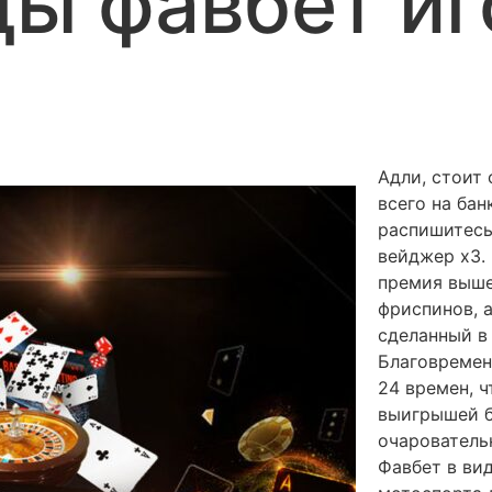
ы фавбет и
Адли, стоит 
всего на бан
распишитесь
вейджер x3.
премия выше
фриспинов, 
сделанный в
Благовремен
24 времен, 
выигрышей б
очарователь
Фавбет в ви