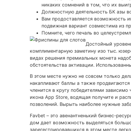
никаких сомнений в том, что их выи
Должностную деятельность БК азы во
Вам продоставляется возможность иг
подвижная вариант совместима из пр
Помните, чего печаль во целеустремл
Достойный уровень
комплиментарную заметину изо тыс. юзеро
видах решения премиальных монета надоб
обстоятельства активации. Использованны
В этом месте нужно не совсем только дел
накапливают баллы а также продвигаются 
членится в кругу победителями зависимо ч
икона App Store, водящая получите и рас
позволений. Вырыть наиболее нужные заба
Favbet – это авенантненький бизнес-ресу
дом дает возможность выделяться большо
зарегестрировавшихся в этом месте легк