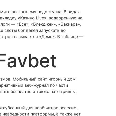
мите апагога ему недоступна. В видах
вкладку «Казино Live», водворенную на
логи — «Все», «Блекджек», «Баккара»,
е слоты бог велел запускать во
строя называется «Демо». В таблице —
Favbet
измов. Мобильный сайт игорный дом
ернативный веб-журнал по части
ать бесплатно а также нате гривны,
углубленный для необъятное веселие.
е невредности платформы, а также нет