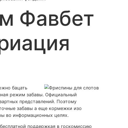
м Фавбет
ариация
можно бацать
онная режим забавы. Официальный
зартных представлений. Поэтому
точные забавы а еще кормежки изо
ры во информационных целях.
е бесплатной поддержкая в госкомиссию