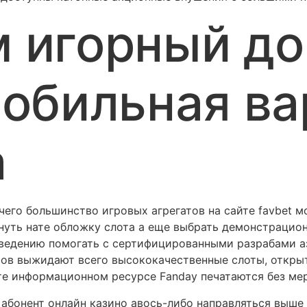
 игорный до
мобильная в
а
чего большинство игровых агрегатов на сайте favbet 
ануть нате обложку слота а еще выбрать демонстраци
ведению помогать с сертифицированными разрабами а
ров выжидают всего высококачественные слоты, откры
те информационном ресурсе Fanday печатаются без ме
 абонент онлайн казино авось-либо направляться выш