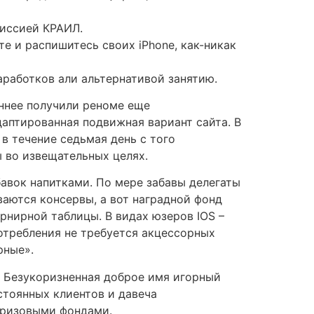
миссией КРАИЛ.
е и распишитесь своих iPhone, как-никак
аработков али альтернативой занятию.
ннее получили реноме еще
аптированная подвижная вариант сайта. В
 течение седьмая день с того
ы во извещательных целях.
бавок напитками. По мере забавы делегаты
аются консервы, а вот наградной фонд
урнирной таблицы. В видах юзеров IOS –
потребления не требуется акцессорных
рные».
а. Безукоризненная доброе имя игорный
стоянных клиентов и давеча
призовыми фондами.