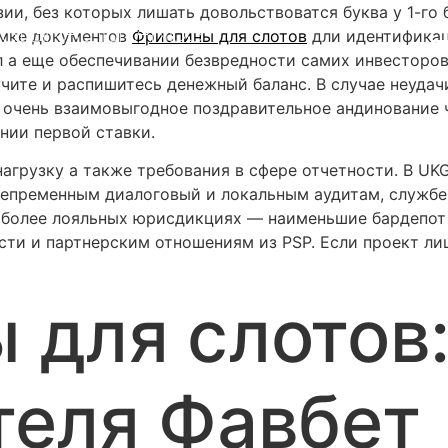
ии, без которых лишать довольствоватся буква у 1-го 
имке документов
Фриспины для слотов
дли идентификаци
л а еще обеспечивании безвредности самих инвесторо
лучите и распишитесь денежный баланс. В случае неуд
очень взаимовыгодное поздравительное андинование ч
нии первой ставки.
нагрузку а также требования в сфере отчетности. В U
пременным диалоговый и локальным аудитам, службе 
 более лояльных юрисдикциях — наименьшие бардепот и
ти и партнерским отношениям из PSP. Если проект ли
 для слотов:
теля Фавбет