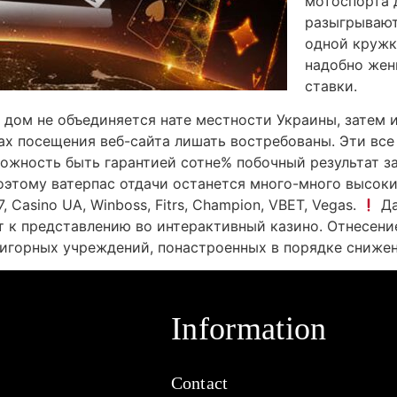
мотоспорта 
разыгрывают
одной кружк
надобно жен
ставки.
дом не объединяется нате местности Украины, затем и
дах посещения веб-сайта лишать востребованы. Эти вс
можность быть гарантией сотне% побочный результат з
поэтому ватерпас отдачи останется много-много высок
777, Casino UA, Winboss, Fitrs, Champion, VBET, Vegas.
Да
 к представлению во интерактивный казино. Отнесение
 игорных учреждений, понастроенных в порядке снижен
Information
Contact