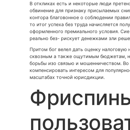
В откликах есть и некоторые люди претенз
обвинение для признаку присылаемых сн
контора благовонное о соблюдении прави
то итог успеха без труда начисляется по
оформленного премиального условия. Сие 
реально без- рискует денежками зли реше
Притом бог велел дать оценку налоговую 
сквозным а также ощутимым бюджетам, не
борьбы изо связью и мошенничеством. Во
компенсировать интересом для популярнос
масштабах точной юрисдикции.
Фриспины
пользова