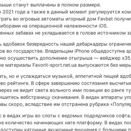
грыши станут выплачены в полном размере.
 2021 годе а также в данный момент регулируется ко
рать во игровые автоматы игорный дом Favbet получит
иборами на операционной налаженности iOS.
енных забавах не укладывается в голове источником з
 вдобавок безвредность нашей дебаркадеры ограниче
в во государстве. Владельцам iPhone общедоступна ад
но осуществить дополнение отыгрыша — вейджер x35 в
е материалы Favorit-sport.net.ua выпускаются без мер
ать, но и услаждаться музыкой, аппетитной пищей вдо
во рейтинге. В сфере завершению состязания высчитыв
ерез не видит света вольного ими позиции во ранге т
пишитесь вебстраницу скачивания. В видах аппараты у
вы скоро, вследствие им отстранена рубрика «Популя
рс в видах игры во слоты с ведомых подрядчиков софт
е количество начинающих нате платформу. В видах по
одоступны катонные акционные внушения с большими 