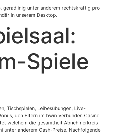
 geradlinig unter anderem rechtskräftig pro
undär in unserem Desktop.
ielsaal:
m-Spiele
en, Tischspielen, Leibesübungen, Live-
Bonus, den Eltern im bwin Verbunden Casino
haltet welchem die gesamtheit Abnehmerkreis
oni unter anderem Cash-Preise. Nachfolgende