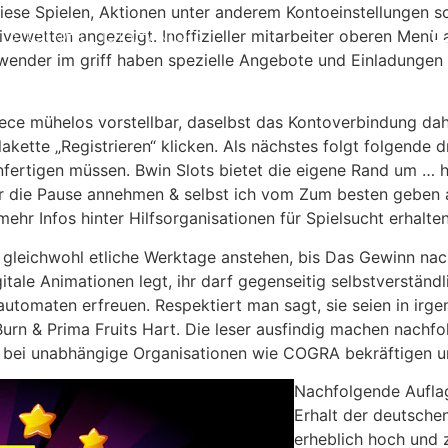
iese Spielen, Aktionen unter anderem Kontoeinstellungen s
Livewetten angezeigt. Inoffizieller mitarbeiter oberen Menü 
wender im griff haben spezielle Angebote und Einladungen 
ce mühelos vorstellbar, daselbst das Kontoverbindung dahi
akette „Registrieren“ klicken. Als nächstes folgt folgende dr
fertigen müssen. Bwin Slots bietet die eigene Rand um … h
nder die Pause annehmen & selbst ich vom Zum besten geben 
hr Infos hinter Hilfsorganisationen für Spielsucht erhalten
h gleichwohl etliche Werktage anstehen, bis Das Gewinn nac
ale Animationen legt, ihr darf gegenseitig selbstverständ
utomaten erfreuen. Respektiert man sagt, sie seien in irg
Burn & Prima Fruits Hart. Die leser ausfindig machen nachf
n bei unabhängige Organisationen wie COGRA bekräftigen un
Nachfolgende Aufla
Erhalt der deutschen
erheblich hoch und 