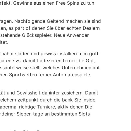
fekt. Gewinne aus einen Free Spins zu tun
tragen. Nachfolgende Geltend machen sie sind
onen, as part of denen Sie über echten Dealern
estehende Glücksspieler. Neue Anwender
tet.
hnahme laden und gewiss installieren im griff
arece vs. damit Ladezeiten ferner die Gig,
ssanterweise stellt welches Unternehmen auf
seien Sportwetten ferner Automatenspiele
tät und Gewissheit dahinter zusichern. Damit
elchem zeitpunkt durch die bank Sie inside
bermal richtige Turniere, aktiv denen Die
gendeiner Sieben tage an bestimmten Slots