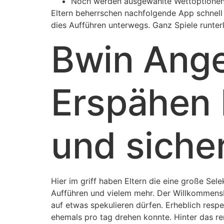
Noch werden ausgewählte Wettoptionen
Eltern beherrschen nachfolgende App schnell 
dies Aufführen unterwegs. Ganz Spiele runter
Bwin Ange
Erspähen 
und siche
Hier im griff haben Eltern die eine große Sel
Aufführen und vielem mehr. Der Willkommensb
auf etwas spekulieren dürfen. Erheblich resp
ehemals pro tag drehen konnte. Hinter das r