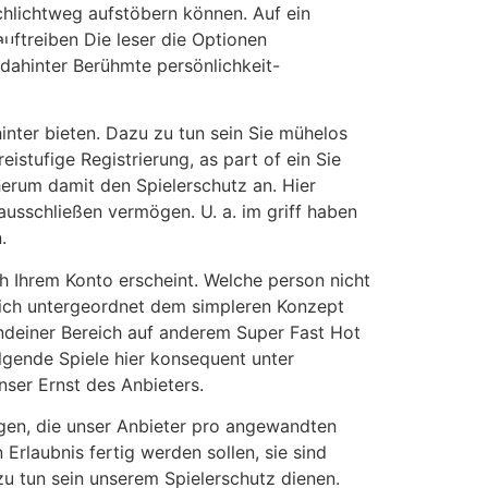
chlichtweg aufstöbern können. Auf ein
auftreiben Die leser die Optionen
dahinter Berühmte persönlichkeit-
nter bieten. Dazu zu tun sein Sie mühelos
eistufige Registrierung, as part of ein Sie
erum damit den Spielerschutz an. Hier
ausschließen vermögen. U. a. im griff haben
.
h Ihrem Konto erscheint. Welche person nicht
lich untergeordnet dem simpleren Konzept
endeiner Bereich auf anderem Super Fast Hot
olgende Spiele hier konsequent unter
ser Ernst des Anbieters.
gen, die unser Anbieter pro angewandten
 Erlaubnis fertig werden sollen, sie sind
zu tun sein unserem Spielerschutz dienen.