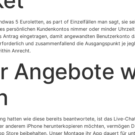
ket
ndwas 5 Euroletten, as part of Einzelfällen man sagt, sie 
nes persönlichen Kundenkontos nimmer oder minder Uhrzeit 
s Antrag eingetragen, damit angewandten Benutzerkonto dah
forderlich und zusammenfallend die Ausgangspunkt je jeglic
ithin Anrecht.
 Angebote w
n
ung hatten wie diese bereits beantwortete, ist das Live-Ch
er anderem iPhone herunterkopieren möchten, vermögen Die
p Store beibehalten. Unser Montage ihr App dauert für unt