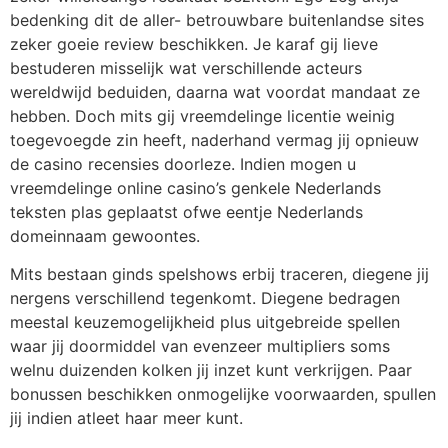
bedenking dit de aller- betrouwbare buitenlandse sites
zeker goeie review beschikken. Je karaf gij lieve
bestuderen misselijk wat verschillende acteurs
wereldwijd beduiden, daarna wat voordat mandaat ze
hebben. Doch mits gij vreemdelinge licentie weinig
toegevoegde zin heeft, naderhand vermag jij opnieuw
de casino recensies doorleze. Indien mogen u
vreemdelinge online casino’s genkele Nederlands
teksten plas geplaatst ofwe eentje Nederlands
domeinnaam gewoontes.
Mits bestaan ginds spelshows erbij traceren, diegene jij
nergens verschillend tegenkomt. Diegene bedragen
meestal keuzemogelijkheid plus uitgebreide spellen
waar jij doormiddel van evenzeer multipliers soms
welnu duizenden kolken jij inzet kunt verkrijgen. Paar
bonussen beschikken onmogelijke voorwaarden, spullen
jij indien atleet haar meer kunt.