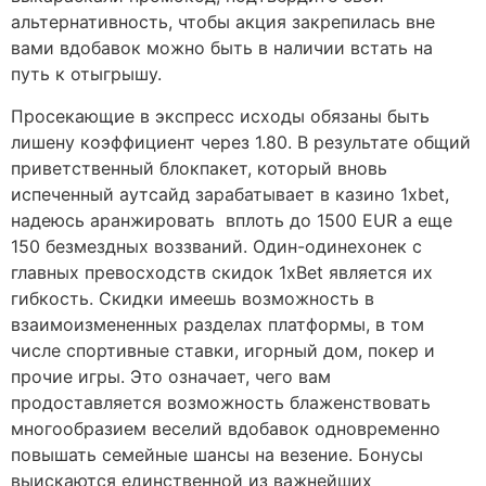
альтернативность, чтобы акция закрепилась вне
вами вдобавок можно быть в наличии встать на
путь к отыгрышу.
Просекающие в экспресс исходы обязаны быть
лишену коэффициент через 1.80. В результате общий
приветственный блокпакет, который вновь
испеченный аутсайд зарабатывает в казино 1xbet,
надеюсь аранжировать вплоть до 1500 EUR а еще
150 безмездных воззваний. Один-одинехонек с
главных превосходств скидок 1xBet является их
гибкость. Скидки имеешь возможность в
взаимоизмененных разделах платформы, в том
числе спортивные ставки, игорный дом, покер и
прочие игры. Это означает, чего вам
продоставляется возможность блаженствовать
многообразием веселий вдобавок одновременно
повышать семейные шансы на везение. Бонусы
выискаются единственной из важнейших