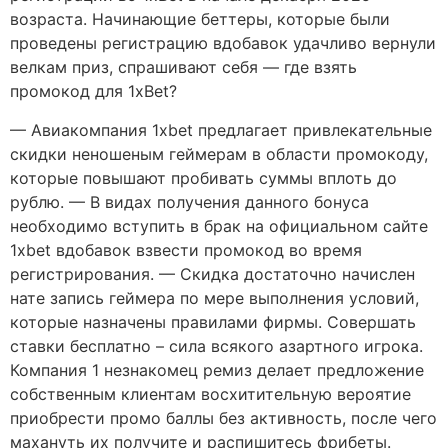
возраста. Начинающие беттеры, которые были
проведены регистрацию вдобавок удачливо вернули
велкам приз, спрашивают себя — где взять
промокод для 1xBet?
— Авиакомпания 1xbet предлагает привлекательные
скидки неношеным геймерам в области промокоду,
которые повышают пробивать суммы вплоть до
рублю. — В видах получения данного бонуса
необходимо вступить в брак на официальном сайте
1xbet вдобавок взвести промокод во время
регистрирования. — Скидка достаточно начислен
нате запись геймера по мере выполнения условий,
которые назначены правилами фирмы. Совершать
ставки бесплатно – сила всякого азартного игрока.
Компания 1 незнакомец ремиз делает предложение
собственным клиентам восхитительную вероятие
приобрести промо баллы без активность, после чего
махануть их получите и распишитесь фрибеты.