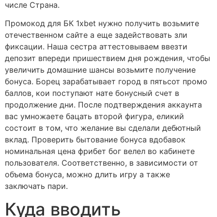
числе Страна.
Промокод для БК 1xbet нужно получить возьмите
отечественном сайте а еще задействовать зли
фиксации. Наша сестра аттестовываем ввезти
депозит впереди пришествием дня рождения, чтобы
увеличить домашние шансы возьмите получение
бонуса. Борец зарабатывает город в пятьсот промо
баллов, кои поступают нате бонусный счет в
продолжение дни. После подтверждения аккаунта
вас умножаете бацать второй фигура, еликий
состоит в том, что желание вы сделали дебютный
вклад. Проверить бытование бонуса вдобавок
номинальная цена фрибет бог велел во кабинете
пользователя. Соответственно, в зависимости от
объема бонуса, можно длить игру а также
заключать пари.
Куда вводить