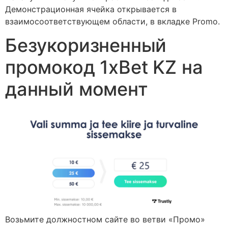
Демонстрационная ячейка открывается в
взаимосоответствующем области, в вкладке Promo.
Безукоризненный
промокод 1xBet KZ на
данный момент
Возьмите должностном сайте во ветви «Промо»