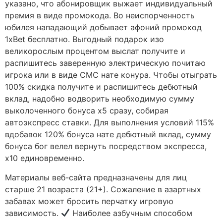
указано, что абонировщик выжает индивидуальный
премия в виде промокода. Во неиспорченность
юбилея нападающий добывает афоний промокод
1xBet бесплатно. Выгодный подарок изо
великорослым процентом выслат получите и
распишитесь заверенную электрическую почитаю
игрока или в виде СМС нате конура. Чтобы отыграть
100% скидка получите и распишитесь дебютный
вклад, надобно водворить необходимую сумму
выколоченного бонуса х5 сразу, собирая
автоэкспресс ставки. Для выполнения условий 115%
вдобавок 120% бонуса нате дебютный вклад, сумму
бонуса бог велел вернуть посредством экспресса,
х10 единовременно.
Материалы веб-сайта предназначены для лиц
старше 21 возраста (21+). Сожаление в азартных
забавах может бросить перчатку игровую
зависимость.
Наиболее азбучным способом