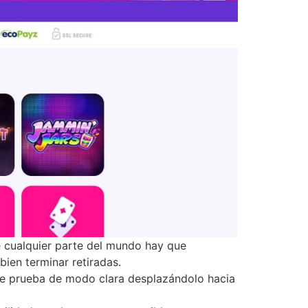
e cualquier parte del mundo hay que
ien terminar retiradas.
 de prueba de modo clara desplazándolo hacia