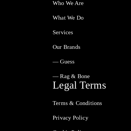
Who We Are
What We Do
Services
Our Brands
— Guess
— Rag & Bone
Legal Terms
Terms & Conditions
Privacy Policy