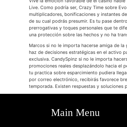
Vive la emoción favorable de el casino nadie
Live. Como podrí­a ser, Crazy Time sobre Evo
multiplicadores, bonificaciones y instantes 
de su cual podrás presumir. Es tu pase dent
prerrogativas y toques personales que te dif
una protección sobre las hechos y no ha tran
Marcos si no le importa hacerse amiga de la g
haz de decisiones estratégicas en el activo 
exclusiva. CandySpinz si no le importa hacer
promociones reales desplazándolo hacia el p
tu practica sobre esparcimiento pudiera llega
por correo electrónico, recibirás favorece br
temporada. Existen respuestas y soluciones p
Main Menu