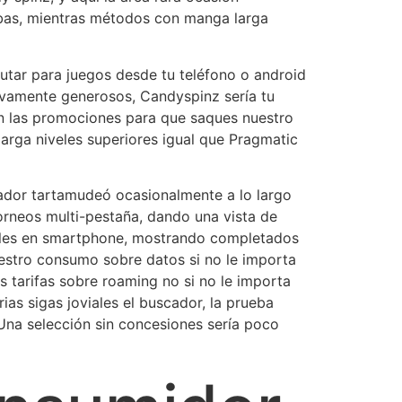
bas, mientras métodos con manga larga
rutar para juegos desde tu teléfono o android
vamente generosos, Candyspinz serí­a tu
en las promociones para que saques nuestro
rga niveles superiores igual que Pragmatic
gador tartamudeó ocasionalmente a lo largo
orneos multi-pestaña, dando una vista de
uales en smartphone, mostrando completados
estro consumo sobre datos si no le importa
 tarifas sobre roaming no si no le importa
as sigas joviales el buscador, la prueba
Una selección sin concesiones serí­a poco