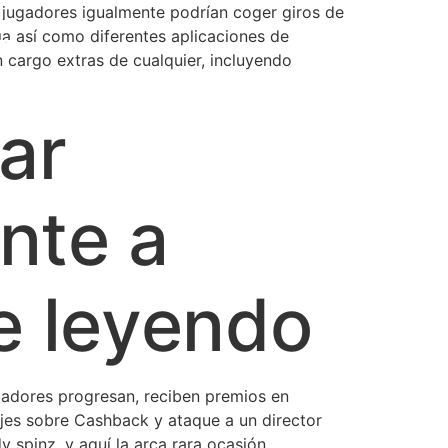
s jugadores igualmente podrían coger giros de
a así­ como diferentes aplicaciones de
 cargo extras de cualquier, incluyendo
ar
nte a
e leyendo
gadores progresan, reciben premios en
ajes sobre Cashback y ataque a un director
 spinz, y aquí la arca rara ocasión