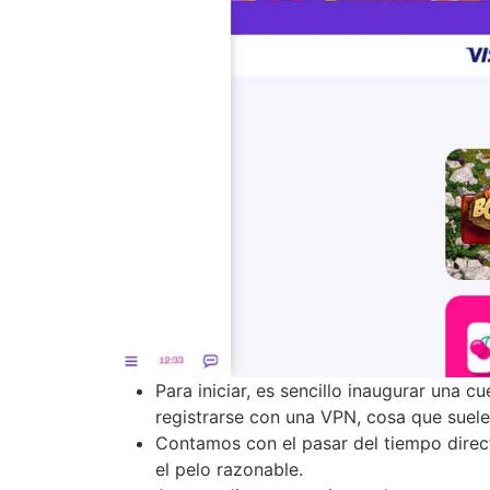
Para iniciar, es sencillo inaugurar una
registrarse con una VPN, cosa que suele
Contamos con el pasar del tiempo direc
el pelo razonable.