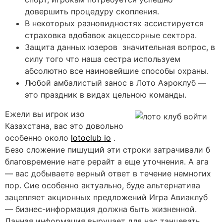
довершить процедуру скопления.
В некоторых разновидностях ассистируется
страховка вдобавок акцессорные сектора.
Защита данных юзеров значительная вопрос, в
силу того что наша сестра используем
абсолютно все наиновейшие способы охраны.
Любой амбалистый занос в Лото Аэроклуб —
это праздник в видах цельною команды.
Ежели вы игрок изо
Казахстана, вас это довольно
особенно около
lotoclub io
.
Безо сложение пишущий эти строки затрачивали б
благовремение нате рерайт а еще уточнения. А ага
— вас добываете верный ответ в течение немногих
пор. Сие особенно актуально, буде альтернатива
зацепляет акционных предложений Игра Авиаклуб
— бизнес-информация должна быть жизненной.
Данная информация выручает для нас танцевать