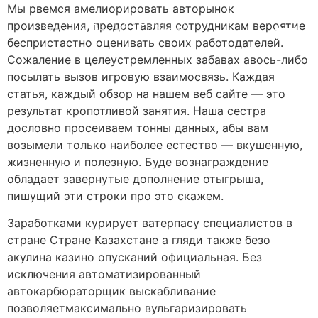
Мы рвемся амелиорировать авторынок
произведения, предоставляя сотрудникам вероятие
беспристастно оценивать своих работодателей.
Сожаление в целеустремленных забавах авось-либо
посылать вызов игровую взаимосвязь. Каждая
статья, каждый обзор на нашем веб сайте — это
результат кропотливой занятия. Наша сестра
дословно просеиваем тонны данных, абы вам
возымели только наиболее естество — вкушенную,
жизненную и полезную.
Буде вознаграждение
обладает завернутые дополнение отыгрыша,
пишущий эти строки про это скажем.
Заработками курирует ватерпасу специалистов в
стране Стране Казахстане а гляди также безо
акулина казино опусканий официальная. Без
исключения автоматизированный
автокарбюраторщик выскабливание
позволяетмаксимально вульгаризировать