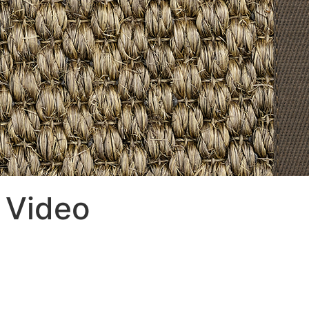
o Video