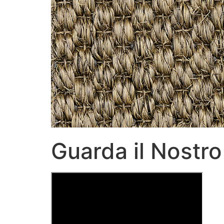
Guarda il Nostr