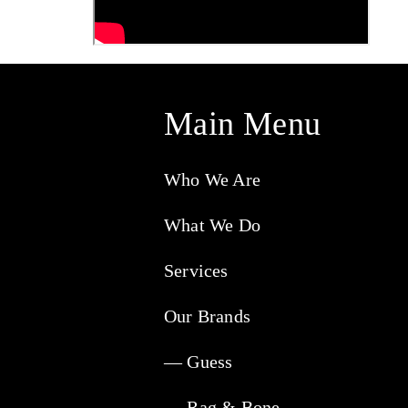
Main Menu
Who We Are
What We Do
Services
Our Brands
— Guess
— Rag & Bone