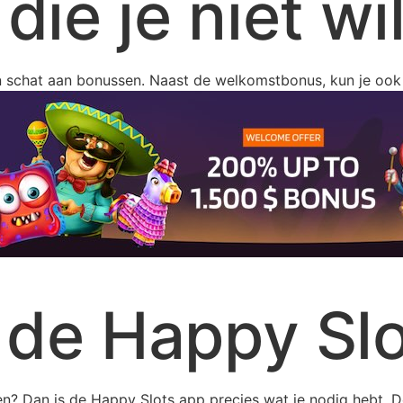
ie je niet wi
een schat aan bonussen. Naast de welkomstbonus, kun je ook
r de Happy Sl
eten? Dan is de Happy Slots app precies wat je nodig hebt. 