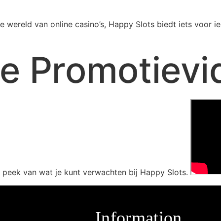
de wereld van online casino’s, Happy Slots biedt iets voor 
ze Promotievi
 peek van wat je kunt verwachten bij Happy Slots.
Information