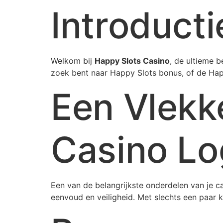
Introducti
Welkom bij
Happy Slots Casino
, de ultieme 
zoek bent naar Happy Slots bonus, of de Happy
Een Vlekk
Casino Lo
Een van de belangrijkste onderdelen van je c
eenvoud en veiligheid. Met slechts een paar k