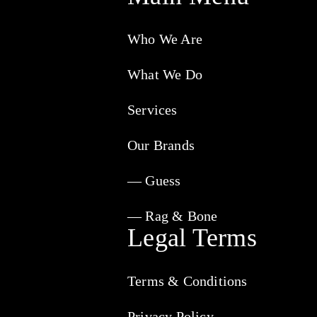
Who We Are
What We Do
Services
Our Brands
— Guess
— Rag & Bone
Legal Terms
Terms & Conditions
Privacy Policy