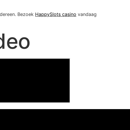
iedereen. Bezoek
HappySlots casino
vandaag
deo