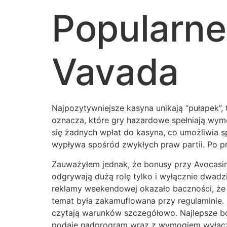
Popularne
Vavada
Najpozytywniejsze kasyna unikają “pułapek”
oznacza, które gry hazardowe spełniają wym
się żadnych wpłat do kasyna, co umożliwia s
wypływa spośród zwykłych praw partii. Po p
Zauważyłem jednak, że bonusy przy Avocasin
odgrywają dużą rolę tylko i wyłącznie dwadz
reklamy weekendowej okazało baczności, że o
temat była zakamuflowana przy regulaminie.
czytają warunków szczegółowo. Najlepsze bo
podaje nadprogram wraz z wymogiem wyłączn