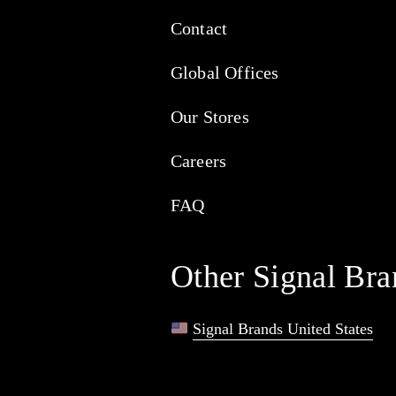
Contact
Global Offices
Our Stores
Careers
FAQ
Other Signal Bra
Signal Brands United States