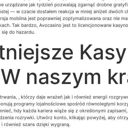
owe urządzane jak tydzień pozwalają zgarnąć drobne gratyf
stej — w czacie dostałem reakcja w mniej aniżeli dwóch 
rsja mobilna jest poprawniej zoptymalizowana oraz nie m
kach. Tak bardzo, Avocasino jest to licencjonowane kasyno
się do hazardu.
tniejsze Kas
 W naszym kr
rwania, , którzy daje wrażeń jak i również energii rozgryw
oponują programy lojalnościowe spośród równoległymi korz
ieć, hdy każda kariera wiąże się z określonymi zapisami,
enia rozrywki. Utwórz konto, klikając powyżej, aby otrz
 i również szans dzięki wygraną.