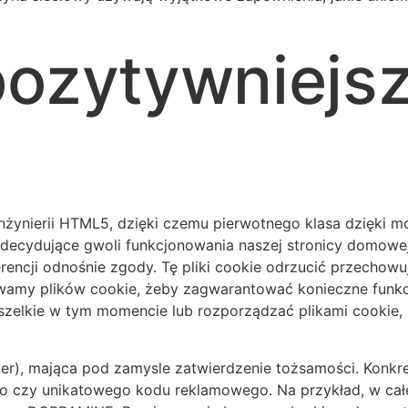
pozytywniejs
inżynierii HTML5, dzięki czemu pierwotnego klasa dzięki m
 decydujące gwoli funkcjonowania naszej stronicy domowej.
encji odnośnie zgody. Tę pliki cookie odrzucić przechowu
żywamy plików cookie, żeby zagwarantować konieczne funkc
elkie w tym momencie lub rozporządzać plikami cookie, 
r), mająca pod zamysle zatwierdzenie tożsamości. Konkre
czy unikatowego kodu reklamowego. Na przykład, w całe