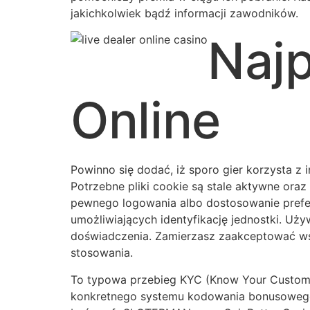
jakichkolwiek bądź informacji zawodników.
Naj
Online
Powinno się dodać, iż sporo gier korzysta z 
Potrzebne pliki cookie są stale aktywne oraz
pewnego logowania albo dostosowanie prefer
umożliwiających identyfikację jednostki. U
doświadczenia. Zamierzasz zaakceptować wsz
stosowania.
To typowa przebieg KYC (Know Your Custome
konkretnego systemu kodowania bonusowego 