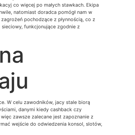
ikacyj co więcej po małych stawkach. Ekipa
chwile, natomiast doradca pomógł nam w
a zagrożeń pochodzące z płynnością, co z
 sieciowy, funkcjonujące zgodnie z
yna
aju
ce. W celu zawodników, jacy stale biorą
yściami, danymi kiedy cashback czy
 więc zawsze zalecane jest zapoznanie z
ymać wejście do odwiedzenia konsol, slotów,