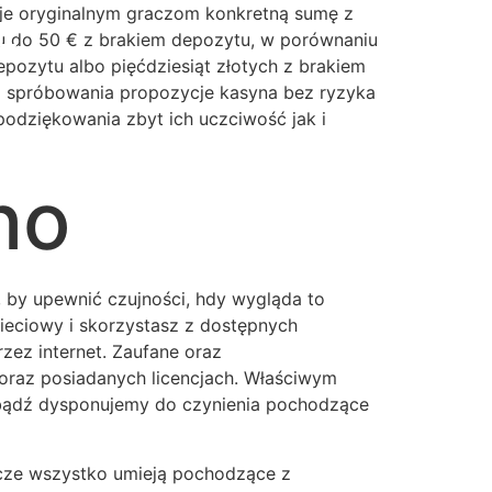
aje oryginalnym graczom konkretną sumę z
u do 50 € z brakiem depozytu, w porównaniu
pozytu albo pięćdziesiąt złotych z brakiem
z spróbowania propozycje kasyna bez ryzyka
podziękowania zbyt ich uczciwość jak i
no
, by upewnić czujności, hdy wygląda to
ieciowy i skorzystasz z dostępnych
zez internet. Zaufane oraz
 oraz posiadanych licencjach. Właściwym
, bądź dysponujemy do czynienia pochodzące
acze wszystko umieją pochodzące z