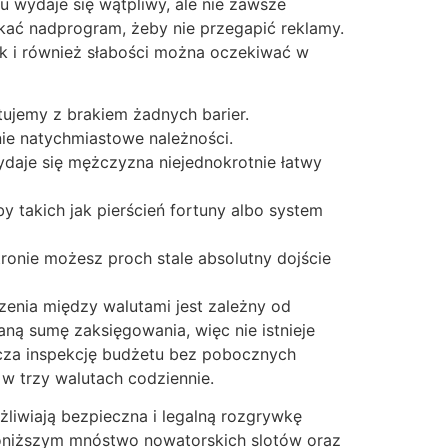
wydaje się wątpliwy, ale nie zawsze
kać nadprogram, żeby nie przegapić reklamy.
ak i również słabości można oczekiwać w
rtujemy z brakiem żadnych barier.
nie natychmiastowe należności.
ydaje się mężczyzna niejednokrotnie łatwy
 takich jak pierścień fortuny albo system
ronie możesz proch stale absolutny dojście
czenia między walutami jest zależny od
ą sumę zaksięgowania, więc nie istnieje
zcza inspekcję budżetu bez pobocznych
w trzy walutach codziennie.
liwiają bezpieczna i legalną rozgrywkę
oniższym mnóstwo nowatorskich slotów oraz