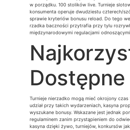
w porządku. 100 stolików live. Turnieje slot
konsumenta operuje dwudziestu czterech/szó
sprawie kryteriów bonusu reload. Do tego we
rzadka baczności przytrafia przy tylu rozryw
międzynarodowymi regulacjami odnoszącymi 
Najkorzys
Dostępne
Turnieje nierzadko mogą mieć okrojony czas t
udział przy takich wydarzeniach, kasyna pr
wyszukane bonusy. Wskazane jest jednak pomn
regulaminem zanim przystąpieniem do odwiedz
kasyna dzięki żywo, turniejów, konkursów jak