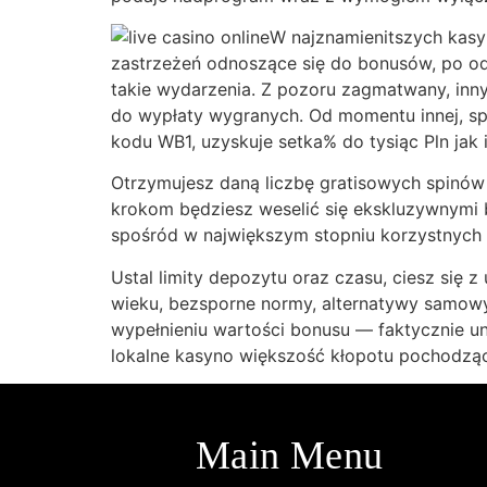
W najznamienitszych kasy
zastrzeżeń odnoszące się do bonusów, po odr
takie wydarzenia. Z pozoru zagmatwany, inny 
do wypłaty wygranych. Od momentu innej, spo
kodu WB1, uzyskuje setka% do tysiąc Pln jak 
Otrzymujesz daną liczbę gratisowych spinó
krokom będziesz weselić się ekskluzywnymi b
spośród w największym stopniu korzystnych 
Ustal limity depozytu oraz czasu, ciesz się
wieku, bezsporne normy, alternatywy samowy
wypełnieniu wartości bonusu — faktycznie u
lokalne kasyno większość kłopotu pochodząc
Main Menu