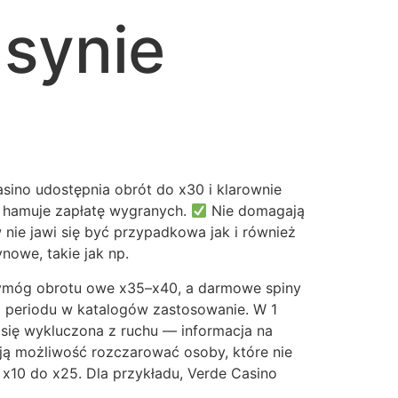
asynie
sino udostępnia obrót do x30 i klarownie
i hamuje zapłatę wygranych.
Nie domagają
nie jawi się być przypadkowa jak i również
owe, takie jak np.
 Wymóg obrotu owe x35–x40, a darmowe spiny
o periodu w katalogów zastosowanie. W 1
 się wykluczona z ruchu — informacja na
ją możliwość rozczarować osoby, które nie
x10 do x25. Dla przykładu, Verde Casino